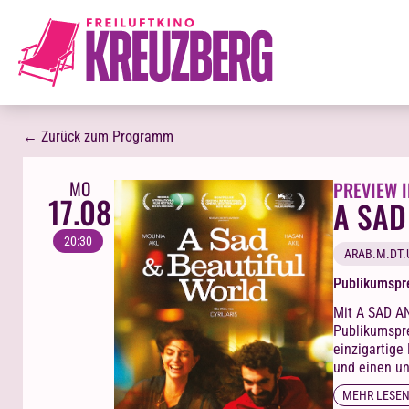
← Zurück zum Programm
MO
PREVIEW I
17.08
A SAD
20:30
ARAB.M.DT.
Publikumspre
Mit A SAD A
Publikumspre
einzigartige
und einen un
Welt, die au
MEHR LESE