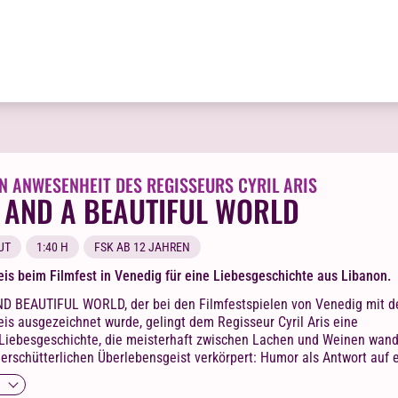
N ANWESENHEIT DES REGISSEURS CYRIL ARIS
 AND A BEAUTIFUL WORLD
UT
1:40 H
FSK AB 12 JAHREN
is beim Filmfest in Venedig für eine Liebesgeschichte aus Libanon.
ND BEAUTIFUL WORLD, der bei den Filmfestspielen von Venedig mit 
is ausgezeichnet wurde, gelingt dem Regisseur Cyril Aris eine
 Liebesgeschichte, die meisterhaft zwischen Lachen und Weinen wand
erschütterlichen Überlebensgeist verkörpert: Humor als Antwort auf 
s den Fugen geraten ist.
N