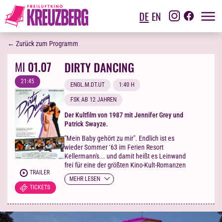
DE
EN
← Zurück zum Programm
MI
01.07
DIRTY DANCING
21:45
ENGL.M.DT.UT
1:40 H
FSK AB 12 JAHREN
Der Kultfilm von 1987 mit Jennifer Grey und
Patrick Swayze.
"Mein Baby gehört zu mir". Endlich ist es
wieder Sommer ‘63 im Ferien Resort
Kellermann's... und damit heißt es Leinwand
frei für eine der größten Kino-Kult-Romanzen
TRAILER
überhaupt. Zeit also die eigene Zitatfestigkeit
MEHR LESEN
zu überprüfen und dabei zu sein wenn die
TICKETS
Tochter aus gutem Hause, Frances "Baby"
Houseman, auf den mittellosen Tanzlehrer
Johnny trifft. Der Beginn einer
leidenschaftlicher Liebesgeschichte